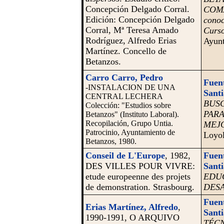
Concepción Delgado Corral.
COMA
Edición: Concepción Delgado
conoc
Corral, Mª Teresa Amado
Curso
Rodríguez, Alfredo Erias
Ayunt
Martínez. Concello de
Betanzos.
Carro Carro, Pedro
Fuent
-INSTALACION DE UNA
Santi
CENTRAL LECHERA
BUS
Colección: "Estudios sobre
PAR
Betanzos" (Instituto Laboral).
Recopilación, Grupo Untia.
MEJ
Patrocinio, Ayuntamiento de
Loyol
Betanzos, 1980.
Conseil de L'Europe
, 1982,
Fuent
DES VILLES POUR VIVRE:
Santi
etude europeenne des projets
EDUC
de demonstration.
Strasbourg.
DES
Fuent
Erias Martínez, Alfredo
,
Santi
1990-1991, O ARQUIVO
TÉCN