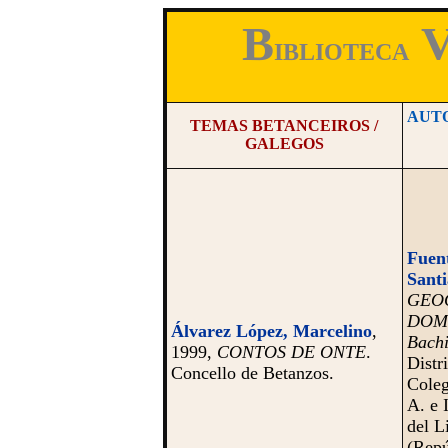
B
IBLIOTECA
AUT
TEMAS BETANCEIROS /
GALEGOS
Fuent
Santi
GEO
DOMI
Álvarez López, Marcelino
,
Bachi
1999,
CONTOS DE ONTE
.
Distr
Concello de Betanzos.
Coleg
A. e 
del L
(Repú