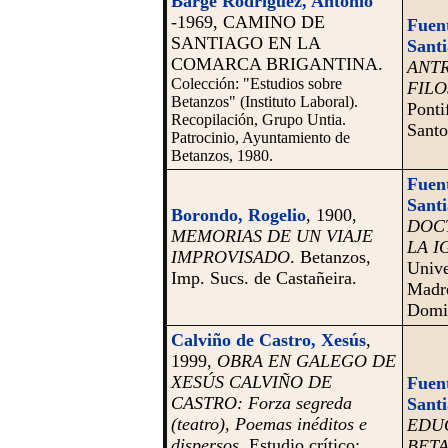
Barge Rodríguez, Antonio
-1969, CAMINO DE
Fuent
SANTIAGO EN LA
Santi
COMARCA BRIGANTINA.
ANT
Colección: "Estudios sobre
FILO
Betanzos" (Instituto Laboral).
Ponti
Recopilación, Grupo Untia.
Santo
Patrocinio, Ayuntamiento de
Betanzos, 1980.
Fuent
Santi
Borondo, Rogelio
, 1900,
DOCT
MEMORIAS DE UN VIAJE
LA I
IMPROVISADO
.
Betanzos,
Unive
Imp. Sucs. de Castañeira.
Madre
Domi
Calviño de Castro, Xesús
,
1999,
OBRA EN GALEGO DE
XESÚS CALVIÑO DE
Fuent
CASTRO: Forza segreda
Santi
(teatro), Poemas inéditos e
EDU
dispersos
.
Estudio crítico:
BETA