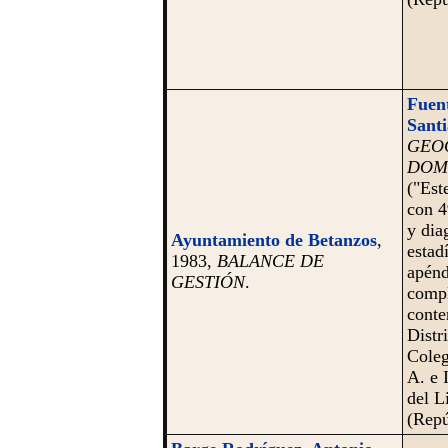
Fuent
Santi
GEO
DOM
("Este
con 4
y dia
Ayuntamiento de Betanzos
,
estad
1983,
BALANCE DE
apénd
GESTIÓN
.
compl
conte
Distr
Coleg
A. e 
del L
(Repú