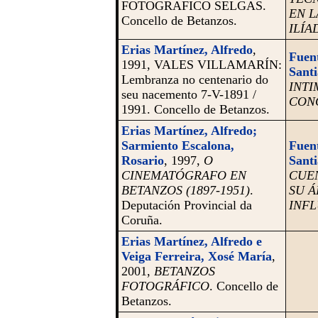
FOTOGRAFICO SELGAS.
EN L
Concello de Betanzos.
ILÍA
Erias Martínez, Alfredo
,
Fuent
1991, VALES VILLAMARÍN:
Santi
Lembranza no centenario do
INTI
seu nacemento 7-V-1891 /
CONC
1991. Concello de Betanzos
.
Erias Martínez, Alfredo;
Sarmiento Escalona,
Fuent
Rosario
, 1997,
O
Santi
CINEMATÓGRAFO EN
CUEN
BETANZOS (1897-1951)
.
SU Á
Deputación Provincial da
INF
Coruña.
Erias Martínez, Alfredo e
Veiga Ferreira, Xosé María
,
2001,
BETANZOS
FOTOGRÁFICO
. Concello de
Betanzos.